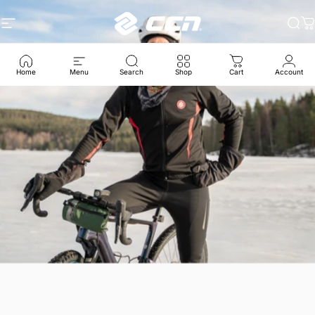
Ga naar inhoud
Site navigatie
CCN Sport
Zoe
W
Home
Menu
Search
Shop
Cart
Account