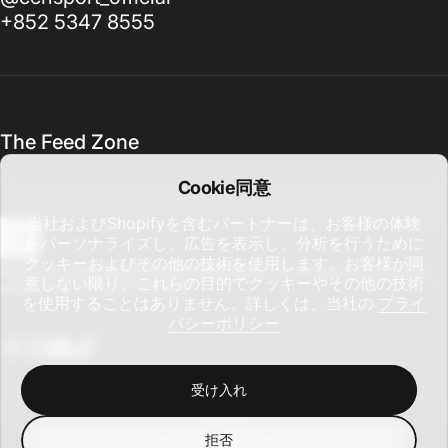
+852 5347 8555
The Feed Zone
Cookie同意
当社およびShopifyを含むパートナーは、お客様の体験
をパーソナライズし、広告を表示し、分析を行うために
クッキーおよびその他の技術を使用します。お客様が同
メールアドレスを入力してください。
Sign up for updates on new drops, global promotions, and cycling
意しない限り、これらの目的でクッキーやその他の技術
stories from around the world.
を使用することはありません。詳しくは、当社の
プライ
バシーポリシー
Facebook
Instagram
YouTube
TikTok
受け入れ
日本語
言語
拒否
アメリカ合衆国 (USD $)
国