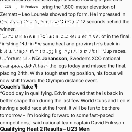
1,500 meters – mirroring the 1,600-meter elevation of
CCN
Tri Products
Zermatt – Leo Lounela showed top form. He impressed in
Strong
Swedish
Qualifying Heat 2, finishing
third
just 12 seconds behind the
winner.
Performances
in
XCC
Teammate
Edvin Elofsson
also secured his spot in the final,
finishing 14th in the same heat and proving he’s back in
World
Championship
better shape after struggling in previous World Cup races.
Qualifying
Unfortunately,
Nils Johansson
, Sweden’s XCO national
champion, didn’t have the legs today and missed the final,
placing 24th. With a tough starting position, his focus will
2025年9月10日
by
Colin Leung
now shift toward the Olympic distance event.
Coach’s Take 🎙️
“Good day in qualifying. Edvin showed that he is back in
better shape than during the last few World Cups and Leo is
having a solid race at the front. It will be fun to be there
tomorrow – I’m looking forward to some fast-paced
competitions,” said national team captain David Eriksson.
Qualifying Heat 2 Results – U23 Men