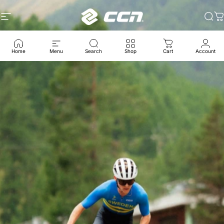
コンテンツへスキップ
サイトナビゲーション
CCN Sport
検
Home
Menu
Search
Shop
Cart
Account