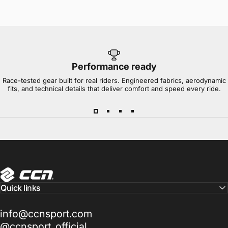
Performance ready
Race-tested gear built for real riders. Engineered fabrics, aerodynamic
fits, and technical details that deliver comfort and speed every ride.
CCN Sport
Quick links
info@ccnsport.com
@ccnsport_official