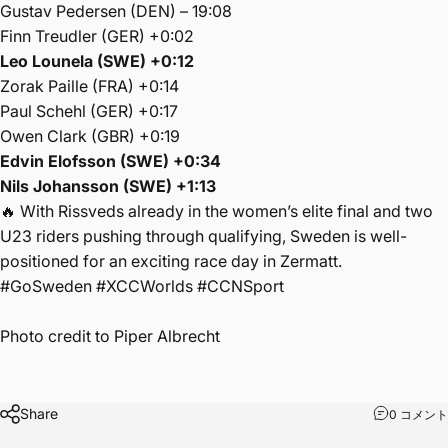
Gustav Pedersen (DEN) – 19:08
Finn Treudler (GER) +0:02
Leo Lounela (SWE) +0:12
Zorak Paille (FRA) +0:14
Paul Schehl (GER) +0:17
Owen Clark (GBR) +0:19
Edvin Elofsson (SWE) +0:34
Nils Johansson (SWE) +1:13
🔥 With Rissveds already in the women’s elite final and two
U23 riders pushing through qualifying, Sweden is well-
positioned for an exciting race day in Zermatt.
#GoSweden #XCCWorlds #CCNSport
Photo credit to
Piper Albrecht
Share
0 コメント