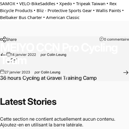
SAMOX
 • 
VELO-BikeSaddles
 • 
Xpedo
 • 
Tripeak Taiwan
 • 
Rex 
Bicycle Products
 • 
Bliz - Protective Sports Gear
 • Wallis Paints • 
Belbaker Bus Charter
 • 
American Classic
Share
0 commentaire
MEIYO
CCN
Pro
Cycling
14 janvier 2022
par
Colin Leung
Team
CCN
27 janvier 2023
par
Colin Leung
18 janvier 2022
par
Sam Leung
36 hours Cycling at Gravel Training Camp
Latest
Stories
Cette section ne contient actuellement aucun contenu.
Ajoutez-en en utilisant la barre latérale.