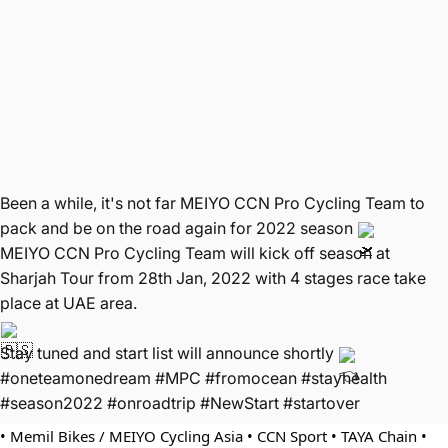
Been a while, it's not far
MEIYO CCN Pro Cycling Team
to
pack and be on the road again for 2022 season
MEIYO CCN Pro Cycling Team
will kick off season at
Sharjah Tour
from 28th Jan, 2022 with 4 stages race take
place at UAE area.
Stay tuned and start list will announce shortly
#oneteamonedream
#MPC
#fromocean
#stayhealth
#season2022
#onroadtrip
#NewStart
#startover
• 
Memil Bikes
 / 
MEIYO Cycling Asia
 • 
CCN Sport
 • 
TAYA Chain
 • 