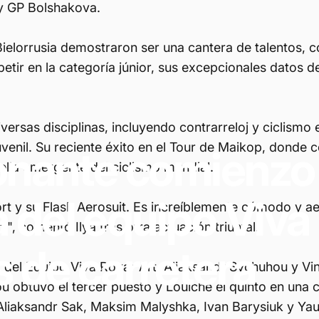
y GP Bolshakova.
elorrusia demostraron ser una cantera de talentos, co
etir en la categoría júnior, sus excepcionales datos de
versas disciplinas, incluyendo contrarreloj y ciclismo 
venil. Su reciente éxito en el Tour de Maikop, donde c
onante
comienzo
lla emergente del ciclismo mundial.
a
del
equipo
Viva
t y su Flash Aerosuit. Es increíblemente cómodo y ae
j", comentó Ilya tras otra actuación triunfal.
s
de
carretera
do del Equipo Viva Rovar Art. Aliaksandr Sychuhou y V
 obtuvo el tercer puesto y Louiche el quinto en una 
liaksandr Sak, Maksim Malyshka, Ivan Barysiuk y Yauh