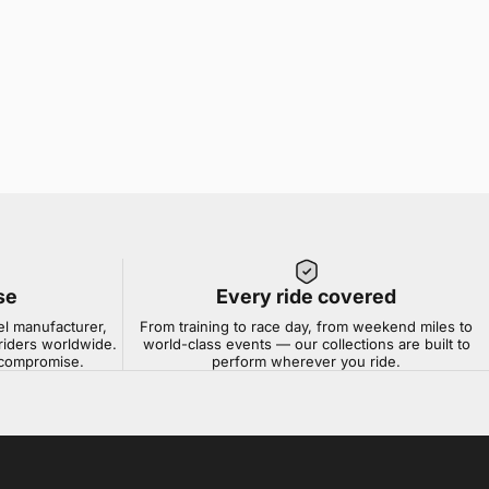
se
Every ride covered
el manufacturer,
From training to race day, from weekend miles to
riders worldwide.
world-class events — our collections are built to
t compromise.
perform wherever you ride.