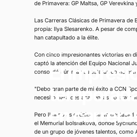
de Primavera: GP Maltsa, GP Verevkina 
Las Carreras Clásicas de Primavera de Bi
propia: Ilya Slesarenko. A pesar de comp
han catapultado a la élite.
9 de mayo de 2024
por
Colin Leung
Con cinco impresionantes victorias en di
captó la atención del Equipo Nacional Ju
El
impresi
consolidó aún más su estatus como estre
temporad
"Debo gran parte de mi éxito a CCN Spor
necesito para destacar en las contrarrelo
en
carrera
Pero Ilya no es el único piloto destaca
el Memorial Bolshakova, donde Sychuhou
de un grupo de jóvenes talentos, como A