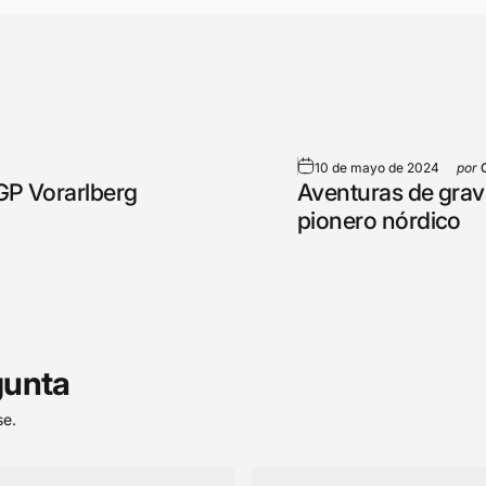
10 de mayo de 2024
por
 GP Vorarlberg
Aventuras de grava
pionero nórdico
gunta
se.