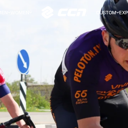
MEN
WOMEN
CUSTOM
EX
CCN Sport
MEN
WOMEN
CUSTOM
EX