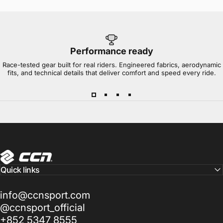
Performance ready
Race-tested gear built for real riders. Engineered fabrics, aerodynamic
fits, and technical details that deliver comfort and speed every ride.
CCN Sport
Quick links
info@ccnsport.com
@ccnsport_official
+852 5347 8555