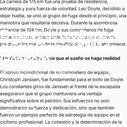
La carrera de 175 km fue una prueba de resistencia,
estrategia y pura fuerza de voluntad. Leo Doyle, decidido a
dejar huella, se unió al grupo de fuga desde el principio, una
maniobra que resultaría decisiva. Durante la asombrosa
distancia de 134 km, Doyle y sus compañeros de fuga
El
triunfo
de
Leo
Doyle
en
lucharon contra el desafiante terreno suizo, con la vista
el
Gran
Premio
UCI
1.1
de
puesta en los puntos de la clasificación y el liderato general.
Gippingen
El trabajo en equipo hace que el sueño se haga realidad
El apoyo incondicional de su compañero de equipo,
10 de junio de 2024
por
Colin Leung
Christoph Janssen, fue fundamental para el éxito de Doyle.
Los constantes giros de Janssen al frente de la escapada
aseguraron que el grupo mantuviera una ventaja
significativa sobre el pelotón. Sus esfuerzos no solo
demostraron su fuerza y ​​dedicación, sino que también
fueron un ejemplo perfecto de estrategia de equipo en el
ciclismo profesional. La cohesión y la determinación de la