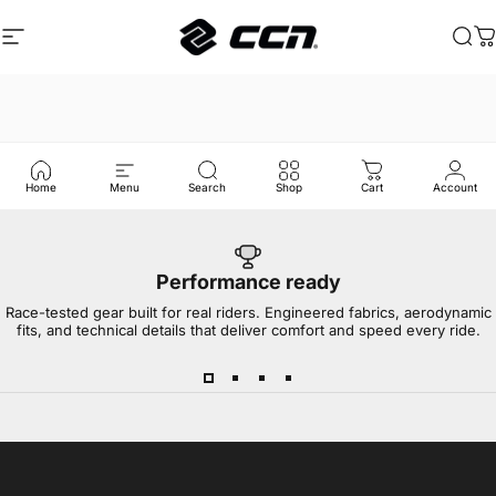
Ga naar inhoud
Site navigatie
CCN Sport
Zoe
W
Home
Menu
Search
Shop
Cart
Account
Performance ready
Race-tested gear built for real riders. Engineered fabrics, aerodynamic
fits, and technical details that deliver comfort and speed every ride.